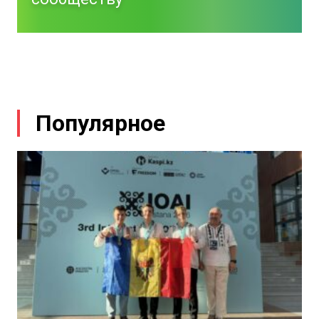
Юстиция
Артём Сэрэтяну
-
31 Июл 2026
12:04
К разделу
Поддержите
Поддержать
NM
и
присоединяйтесь
к
нашему
сообществу