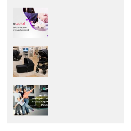
Деньги
Николай Пахольницкий
-
03 Авг. 2026
20:10
К разделу
Промо