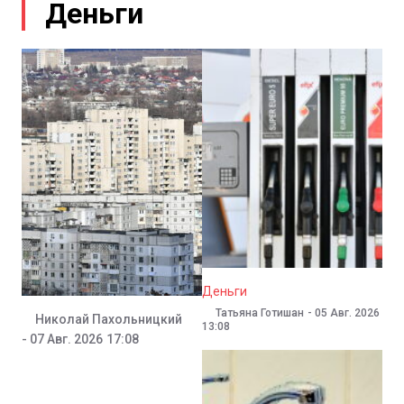
Уголовное дело и ущерб в 580 тыс. леев
Лидерам Приднестровья указали на «ме
Лягушки и мыши в больнице Штефан-В
К разделу
Гросу не читает законопроекты?/ «Евр
Деньги
ЕС срезал 70 млн для Молдовы?/ Власт