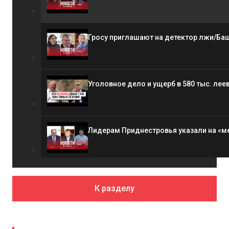
Видео
К разделу
Гуцул остается башканом? / У Плахотню
Гросу приглашают на детектор лжи/Ба