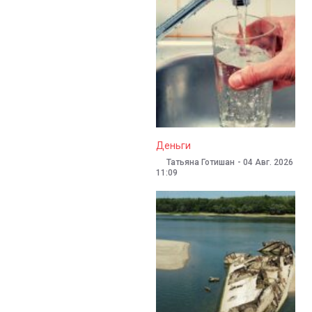
Фуры больше не ездят через села: но
«Брони нет»: мошенники из турагентст
Гагаузия: Должность башкана объявят 
Деньги
Татьяна Готишан
-
05 Авг. 2026
Николай Пахольницкий
13:08
17:08
-
07 Авг. 2026