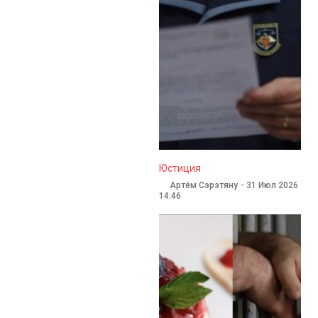
Юстиция
Кирилл Сажин
-
31 Июл 2026
Александр Нугманов
17:29
10:33
-
04 Авг. 2026